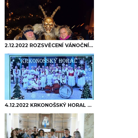
2.12.2022 ROZSVĚCENÍ VÁNOČNÍHO STROMU
4.12.2022 KRKONOŠSKÝ HORAL V KAPLI PANNY MARIE