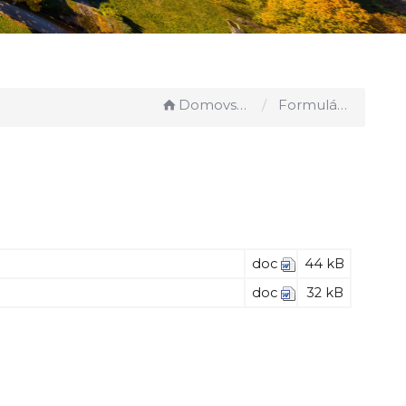
Domovská stránka
Formuláře, tiskopisy
doc
44 kB
doc
32 kB