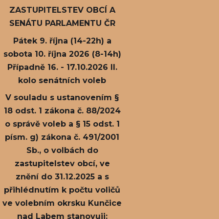
ZASTUPITELSTEV OBCÍ A
SENÁTU PARLAMENTU ČR
Pátek 9. října (14-22h) a
sobota 10. října 2026 (8-14h)
Případně 16. - 17.10.2026 II.
kolo senátních voleb
V souladu s ustanovením §
18 odst. 1 zákona č. 88/2024
o správě voleb a § 15 odst. 1
písm. g) zákona č. 491/2001
Sb., o volbách do
zastupitelstev obcí, ve
znění do 31.12.2025 a s
přihlédnutím k počtu voličů
ve volebním okrsku Kunčice
nad Labem stanovuji: