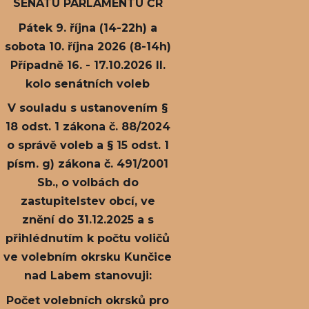
SENÁTU PARLAMENTU ČR
Pátek 9. října (14-22h) a
sobota 10. října 2026 (8-14h)
Případně 16. - 17.10.2026 II.
kolo senátních voleb
V souladu s ustanovením §
18 odst. 1 zákona č. 88/2024
o správě voleb a § 15 odst. 1
písm. g) zákona č. 491/2001
Sb., o volbách do
zastupitelstev obcí, ve
znění do 31.12.2025 a s
přihlédnutím k počtu voličů
ve volebním okrsku Kunčice
nad Labem stanovuji:
Počet volebních okrsků pro