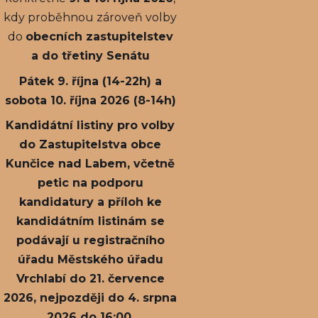
kdy proběhnou zároveň volby
do
obecních zastupitelstev
a do třetiny Senátu
Pátek 9. října (14-22h) a
sobota 10. října 2026 (8-14h)
Kandidátní listiny pro volby
do Zastupitelstva obce
Kunčice nad Labem, včetně
petic na podporu
kandidatury a příloh ke
kandidátním listinám se
podávají u registračního
úřadu Městského úřadu
Vrchlabí do 21. července
2026, nejpozději do 4. srpna
2026 do 16:00.