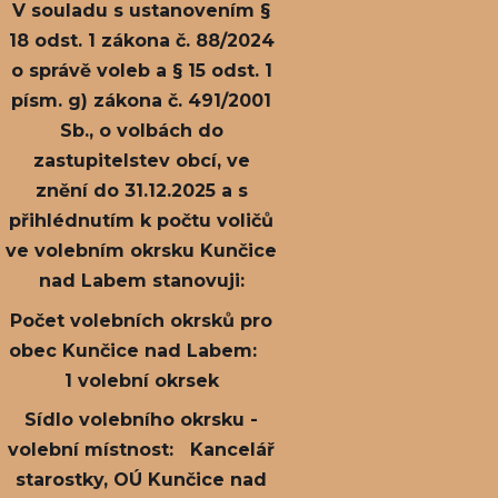
V souladu s ustanovením §
18 odst. 1 zákona č. 88/2024
o správě voleb a § 15 odst. 1
písm. g) zákona č. 491/2001
Sb., o volbách do
zastupitelstev obcí, ve
znění do 31.12.2025 a s
přihlédnutím k počtu voličů
ve volebním okrsku Kunčice
nad Labem stanovuji:
Počet volebních okrsků pro
obec Kunčice nad Labem:
1 volební okrsek
Sídlo volebního okrsku -
volební místnost: Kancelář
starostky, OÚ Kunčice nad