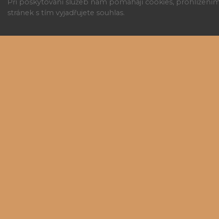
Při poskytování služeb nám pomáhají cookies, prohlížení
stránek s tím vyjadřujete souhlas.