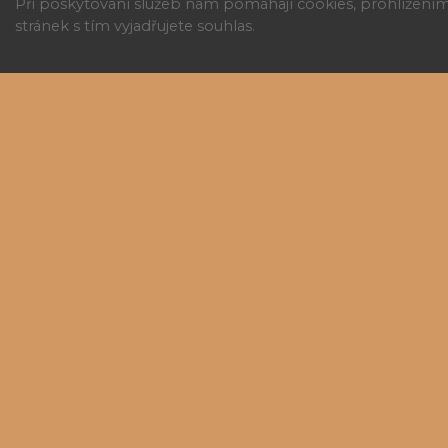
Při poskytování služeb nám pomáhají cookies, prohlížení
stránek s tím vyjadřujete souhlas.