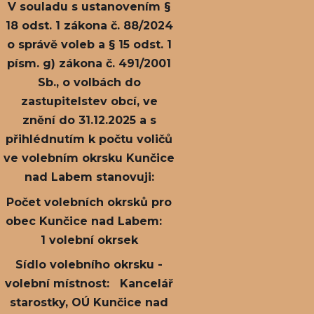
V souladu s ustanovením §
18 odst. 1 zákona č. 88/2024
o správě voleb a § 15 odst. 1
písm. g) zákona č. 491/2001
Sb., o volbách do
zastupitelstev obcí, ve
znění do 31.12.2025 a s
přihlédnutím k počtu voličů
ve volebním okrsku Kunčice
nad Labem stanovuji:
Počet volebních okrsků pro
obec Kunčice nad Labem:
1 volební okrsek
Sídlo volebního okrsku -
volební místnost: Kancelář
starostky, OÚ Kunčice nad