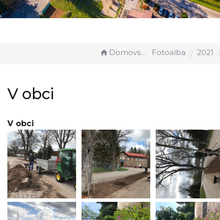
Domovská stránka
Fotoalba
2021
V obci
V obci