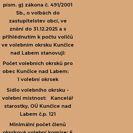
písm. g) zákona č. 491/2001
Sb., o volbách do
zastupitelstev obcí, ve
znění do 31.12.2025 a s
přihlédnutím k počtu voličů
ve volebním okrsku Kunčice
nad Labem stanovuji:
Počet volebních okrsků pro
obec Kunčice nad Labem:
1 volební okrsek
Sídlo volebního okrsku -
volební místnost: Kancelář
starostky, OÚ Kunčice nad
Labem č.p. 121
Minimální počet členů
okrskové volební komise: 6