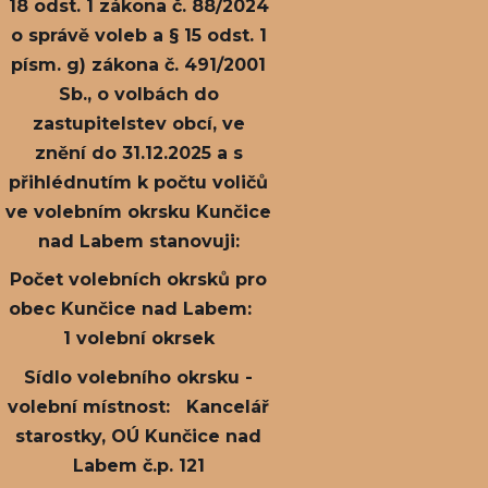
18 odst. 1 zákona č. 88/2024
o správě voleb a § 15 odst. 1
písm. g) zákona č. 491/2001
Sb., o volbách do
zastupitelstev obcí, ve
znění do 31.12.2025 a s
přihlédnutím k počtu voličů
ve volebním okrsku Kunčice
nad Labem stanovuji:
Počet volebních okrsků pro
obec Kunčice nad Labem:
1 volební okrsek
Sídlo volebního okrsku -
volební místnost: Kancelář
starostky, OÚ Kunčice nad
Labem č.p. 121