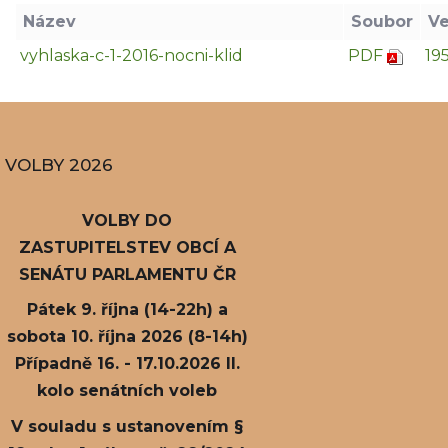
Název
Soubor
Ve
vyhlaska-c-1-2016-nocni-klid
PDF
19
VOLBY 2026
VOLBY DO
ZASTUPITELSTEV OBCÍ A
SENÁTU PARLAMENTU ČR
Pátek 9. října (14-22h) a
sobota 10. října 2026 (8-14h)
Případně 16. - 17.10.2026 II.
kolo senátních voleb
V souladu s ustanovením §