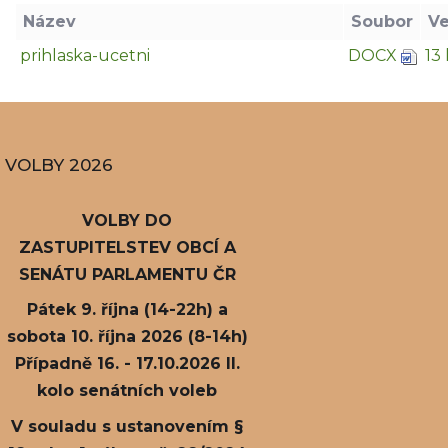
Název
Soubor
Ve
prihlaska-ucetni
DOCX
13
VOLBY 2026
VOLBY DO
ZASTUPITELSTEV OBCÍ A
SENÁTU PARLAMENTU ČR
Pátek 9. října (14-22h) a
sobota 10. října 2026 (8-14h)
Případně 16. - 17.10.2026 II.
kolo senátních voleb
V souladu s ustanovením §