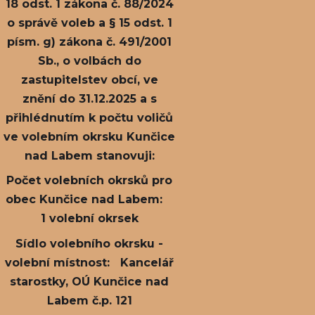
18 odst. 1 zákona č. 88/2024
o správě voleb a § 15 odst. 1
písm. g) zákona č. 491/2001
Sb., o volbách do
zastupitelstev obcí, ve
znění do 31.12.2025 a s
přihlédnutím k počtu voličů
ve volebním okrsku Kunčice
nad Labem stanovuji:
Počet volebních okrsků pro
obec Kunčice nad Labem:
1 volební okrsek
Sídlo volebního okrsku -
volební místnost: Kancelář
starostky, OÚ Kunčice nad
Labem č.p. 121