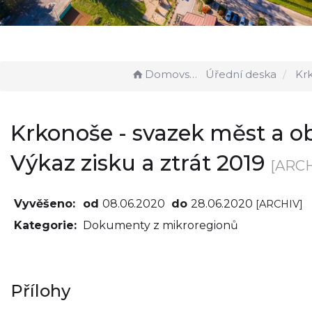
Domovská stránka
Úřední deska
Krkonoše - svazek měst 
Krkonoše - svazek měst a ob
Výkaz zisku a ztrát 2019
[ARCH
Vyvěšeno:
od
08.06.2020
do
28.06.2020
[ARCHIV]
Kategorie:
Dokumenty z mikroregionů
Přílohy