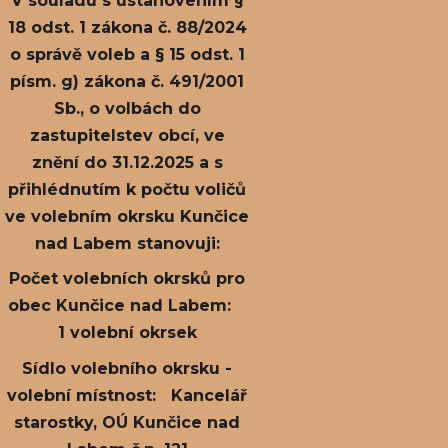
V souladu s ustanovením §
18 odst. 1 zákona č. 88/2024
o správě voleb a § 15 odst. 1
písm. g) zákona č. 491/2001
Sb., o volbách do
zastupitelstev obcí, ve
znění do 31.12.2025 a s
přihlédnutím k počtu voličů
ve volebním okrsku Kunčice
nad Labem stanovuji:
Počet volebních okrsků pro
obec Kunčice nad Labem:
1 volební okrsek
Sídlo volebního okrsku -
volební místnost: Kancelář
starostky, OÚ Kunčice nad