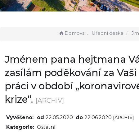
Domovská stránka
Úřední deska
Jménem pana hejtmana Vám zasílám 
Jménem pana hejtmana V
zasílám poděkování za Vaši
práci v období „koronavirov
krize“.
[ARCHIV]
Vyvěšeno:
od
22.05.2020
do
22.06.2020
[ARCHIV]
Kategorie:
Ostatní