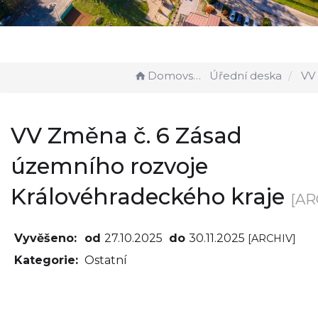
Domovská stránka
Úřední deska
VV Změna č. 6 Zásad úze
VV Změna č. 6 Zásad
územního rozvoje
Královéhradeckého kraje
[AR
Vyvěšeno:
od
27.10.2025
do
30.11.2025
[ARCHIV]
Kategorie:
Ostatní