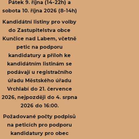
Pátek 9. října (14-22h) a
sobota 10. října 2026 (8-14h)
Kandidátní listiny pro volby
do Zastupitelstva obce
Kunčice nad Labem, včetně
petic na podporu
kandidatury a příloh ke
kandidátním listinám se
podávají u registračního
úřadu Městského úřadu
Vrchlabí do 21. července
2026, nejpozději do 4. srpna
2026 do 16:00.
Požadované počty podpisů
na peticích pro podporu
kandidatury pro obec