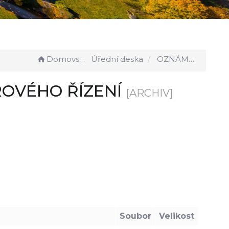
Domovská stránka
Úřední deska
OZNÁMENÍ O VYHLÁŠENÍ VÝBĚROVÉHO ŘÍZENÍ
ROVÉHO ŘÍZENÍ
[ARCHIV]
Soubor
Velikost