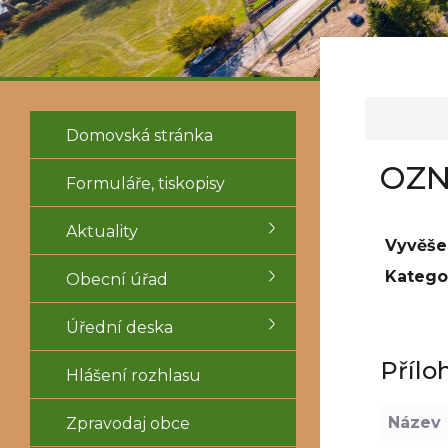
Domovská stránka
OZN
Formuláře, tiskopisy
Aktuality
Vyvěše
Kategor
Obecní úřad
Úřední deska
Přílo
Hlášení rozhlasu
Název
Zpravodaj obce