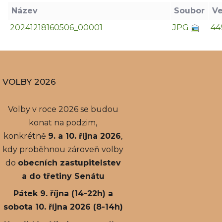
Název
Soubor
Ve
20241218160506_00001
JPG
44
VOLBY 2026
Volby v roce 2026 se budou
konat na podzim,
konkrétně
9. a 10. října 2026
,
kdy proběhnou zároveň volby
do
obecních zastupitelstev
a do třetiny Senátu
Pátek 9. října (14-22h) a
sobota 10. října 2026 (8-14h)