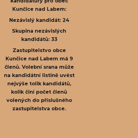
kandidatury pro obec
Kunčice nad Labem:
Nezávislý kandidát: 24
Skupina nezávislých
kandidátů: 33
Zastupitelstvo obce
Kunčice nad Labem má 9
členů. Volební srana může
na kandidátní listině uvést
nejvýše tolik kandidátů,
kolik činí počet členů
volených do příslušného
zastupitelstva obce.