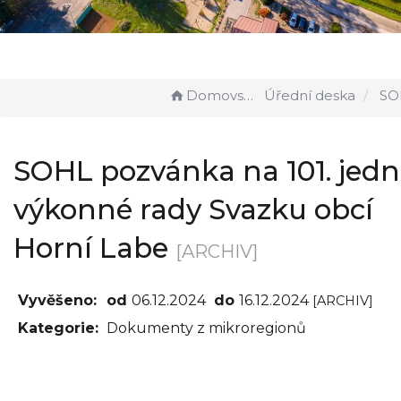
Domovská stránka
Úřední deska
SOHL pozvánka na 101. je
SOHL pozvánka na 101. jedn
výkonné rady Svazku obcí
Horní Labe
[ARCHIV]
Vyvěšeno:
od
06.12.2024
do
16.12.2024
[ARCHIV]
Kategorie:
Dokumenty z mikroregionů