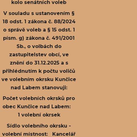
kolo senátních voleb
V souladu s ustanovením §
18 odst. 1 zákona č. 88/2024
o správě voleb a § 15 odst. 1
písm. g) zákona č. 491/2001
Sb., o volbách do
zastupitelstev obcí, ve
znění do 31.12.2025 a s
přihlédnutím k počtu voličů
ve volebním okrsku Kunčice
nad Labem stanovuji:
Počet volebních okrsků pro
obec Kunčice nad Labem:
1 volební okrsek
Sídlo volebního okrsku -
volební místnost: Kancelář