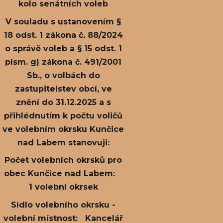
kolo senátních voleb
V souladu s ustanovením §
18 odst. 1 zákona č. 88/2024
o správě voleb a § 15 odst. 1
písm. g) zákona č. 491/2001
Sb., o volbách do
zastupitelstev obcí, ve
znění do 31.12.2025 a s
přihlédnutím k počtu voličů
ve volebním okrsku Kunčice
nad Labem stanovuji:
Počet volebních okrsků pro
obec Kunčice nad Labem:
1 volební okrsek
Sídlo volebního okrsku -
volební místnost: Kancelář