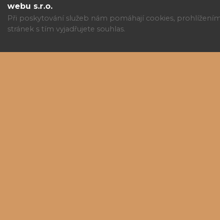
webu s.r.o.
Při poskytování služeb nám pomáhají cookies, prohlížení
stránek s tím vyjadřujete souhlas.