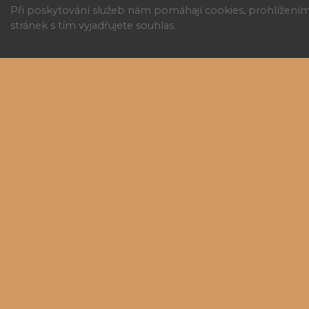
Při poskytování služeb nám pomáhají cookies, prohlížení
stránek s tím vyjadřujete souhlas.