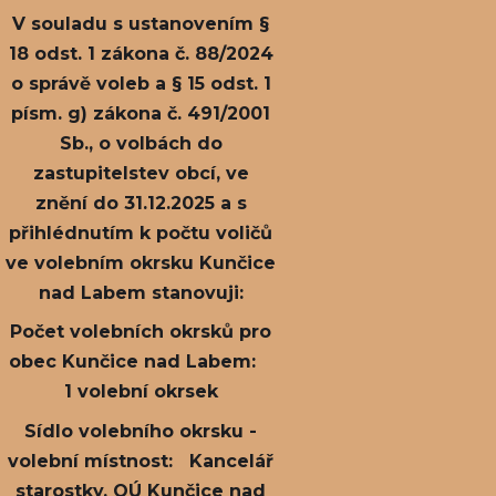
V souladu s ustanovením §
18 odst. 1 zákona č. 88/2024
o správě voleb a § 15 odst. 1
písm. g) zákona č. 491/2001
Sb., o volbách do
zastupitelstev obcí, ve
znění do 31.12.2025 a s
přihlédnutím k počtu voličů
ve volebním okrsku Kunčice
nad Labem stanovuji:
Počet volebních okrsků pro
obec Kunčice nad Labem:
1 volební okrsek
Sídlo volebního okrsku -
volební místnost: Kancelář
starostky, OÚ Kunčice nad