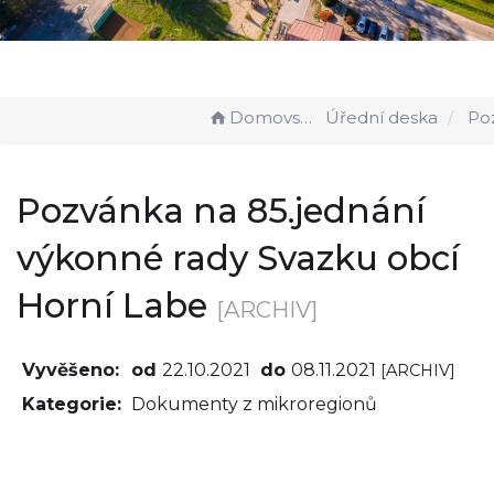
Domovská stránka
Úřední deska
Pozvánka na 85.jednání 
Pozvánka na 85.jednání
výkonné rady Svazku obcí
Horní Labe
[ARCHIV]
Vyvěšeno:
od
22.10.2021
do
08.11.2021
[ARCHIV]
Kategorie:
Dokumenty z mikroregionů