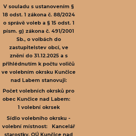
V souladu s ustanovením §
18 odst. 1 zákona č. 88/2024
o správě voleb a § 15 odst. 1
písm. g) zákona č. 491/2001
Sb., o volbách do
zastupitelstev obcí, ve
znění do 31.12.2025 a s
přihlédnutím k počtu voličů
ve volebním okrsku Kunčice
nad Labem stanovuji:
Počet volebních okrsků pro
obec Kunčice nad Labem:
1 volební okrsek
Sídlo volebního okrsku -
volební místnost: Kancelář
starostky, OÚ Kunčice nad