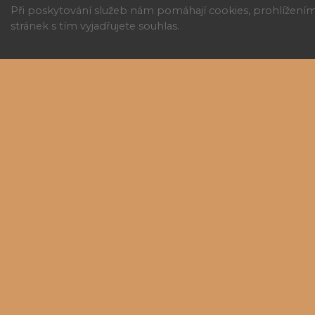
Při poskytování služeb nám pomáhají cookies, prohlížení
stránek s tím vyjadřujete souhlas.