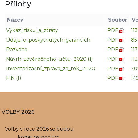
Přílohy
Název
Soubor
Ve
Výkaz_zisku_a_ztráty
PDF
11
Údaje_o_poskytnutých_garancích
PDF
85
Rozvaha
PDF
11
Návrh_závěrečného_účtu_2020 (1)
PDF
11
Inventarizační_zpráva_za_rok_2020
PDF
20
FIN (1)
PDF
14
VOLBY 2026
Volby v roce 2026 se budou
konat na podzim,