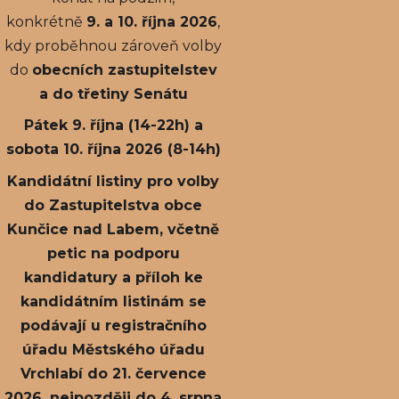
konkrétně
9. a 10. října 2026
,
kdy proběhnou zároveň volby
do
obecních zastupitelstev
a do třetiny Senátu
Pátek 9. října (14-22h) a
sobota 10. října 2026 (8-14h)
Kandidátní listiny pro volby
do Zastupitelstva obce
Kunčice nad Labem, včetně
petic na podporu
kandidatury a příloh ke
kandidátním listinám se
podávají u registračního
úřadu Městského úřadu
Vrchlabí do 21. července
2026, nejpozději do 4. srpna