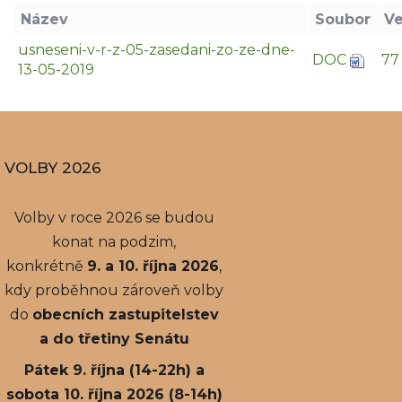
Název
Soubor
Ve
usneseni-v-r-z-05-zasedani-zo-ze-dne-
DOC
77
13-05-2019
VOLBY 2026
Volby v roce 2026 se budou
konat na podzim,
konkrétně
9. a 10. října 2026
,
kdy proběhnou zároveň volby
do
obecních zastupitelstev
a do třetiny Senátu
Pátek 9. října (14-22h) a
sobota 10. října 2026 (8-14h)