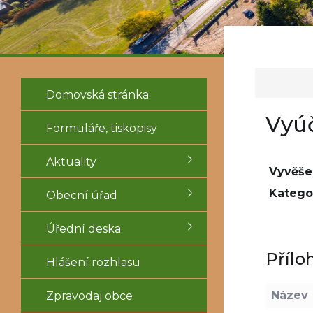
Domovská stránka
Vyúč
Formuláře, tiskopisy
Aktuality
Vyvěše
Kategor
Obecní úřad
Úřední deska
Přílo
Hlášení rozhlasu
Název
Zpravodaj obce