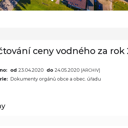
tování ceny vodného za rok
no:
od
23.04.2020
do
24.05.2020
[ARCHIV]
ie:
Dokumenty orgánů obce a obec. úřadu
hy