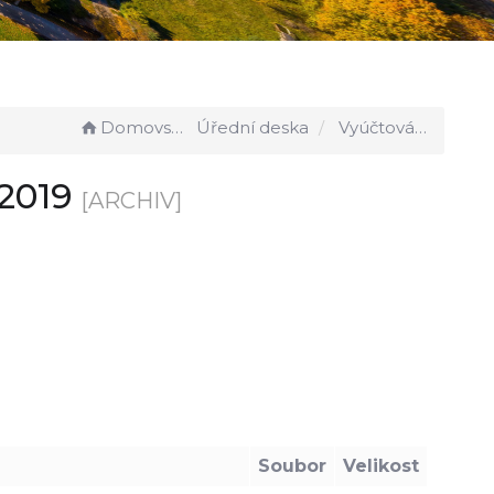
Domovská stránka
Úřední deska
Vyúčtování ceny vodného za rok 2019
 2019
[ARCHIV]
Soubor
Velikost