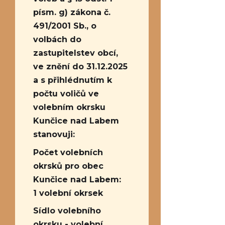
písm. g) zákona č.
491/2001 Sb., o
volbách do
zastupitelstev obcí,
ve znění do 31.12.2025
a s přihlédnutím k
počtu voličů ve
volebním okrsku
Kunčice nad Labem
stanovuji:
Počet volebních
okrsků pro obec
Kunčice nad Labem:
1 volební okrsek
Sídlo volebního
okrsku - volební