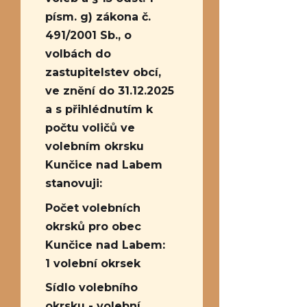
písm. g) zákona č.
491/2001 Sb., o
volbách do
zastupitelstev obcí,
ve znění do 31.12.2025
a s přihlédnutím k
počtu voličů ve
volebním okrsku
Kunčice nad Labem
stanovuji:
Počet volebních
okrsků pro obec
Kunčice nad Labem:
1 volební okrsek
Sídlo volebního
okrsku - volební