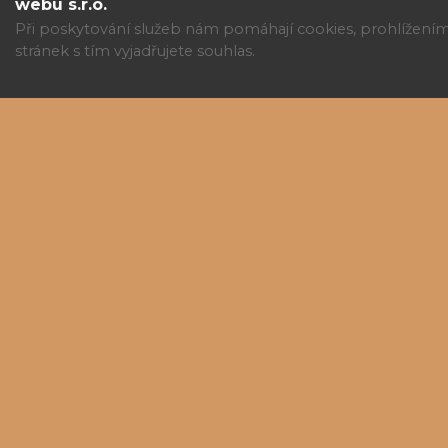
webu s.r.o.
Při poskytování služeb nám pomáhají cookies, prohlížení
stránek s tím vyjadřujete souhlas.