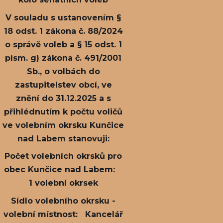
V souladu s ustanovením §
18 odst. 1 zákona č. 88/2024
o správě voleb a § 15 odst. 1
písm. g) zákona č. 491/2001
Sb., o volbách do
zastupitelstev obcí, ve
znění do 31.12.2025 a s
přihlédnutím k počtu voličů
ve volebním okrsku Kunčice
nad Labem stanovuji:
Počet volebních okrsků pro
obec Kunčice nad Labem:
1 volební okrsek
Sídlo volebního okrsku -
volební místnost: Kancelář